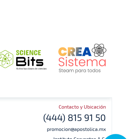
Contacto y Ubicación
(444) 815 91 50
promocion@apostolica.mx
Instituto Cervantes A.C.