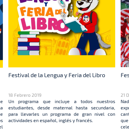
Festival de la Lengua y Feria del Libro
Fes
18 Febrero 2019
21 
de
Un programa que incluye a todos nuestros
Na
la
estudiantes, desde maternal hasta secundaria,
exp
de
para llevarles un programa de gran nivel con
can
os
actividades en español, inglés y francés.
que
el
cele