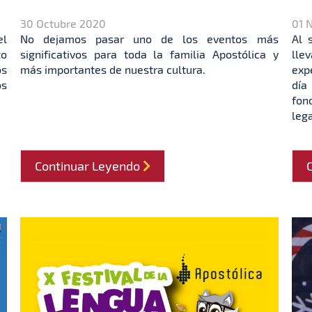
30 Octubre 2020
01 
el
No dejamos pasar uno de los eventos más
Al 
to
significativos para toda la familia Apostólica y
lle
os
más importantes de nuestra cultura.
exp
os
día
fon
lega
Continuar Leyendo