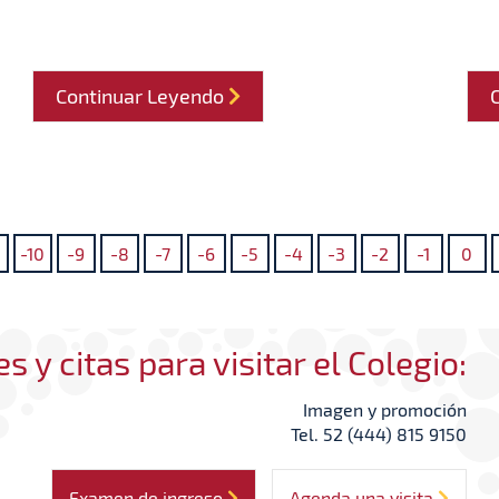
Continuar Leyendo
-10
-9
-8
-7
-6
-5
-4
-3
-2
-1
0
s y citas para visitar el Colegio:
Imagen y promoción
Tel. 52 (444) 815 9150
Examen de ingreso
Agenda una visita