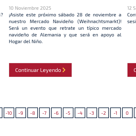
10 Noviembre 2025
12 
a?
¡Asiste este próximo sábado 28 de noviembre a
Con
nuestro Mercado Navideño (Weihnachtsmarkt)!
ses
Será un evento que retrate un típico mercado
navideño de Alemania y que será en apoyo al
Hogar del Niño.
Continuar Leyendo
-10
-9
-8
-7
-6
-5
-4
-3
-2
-1
0