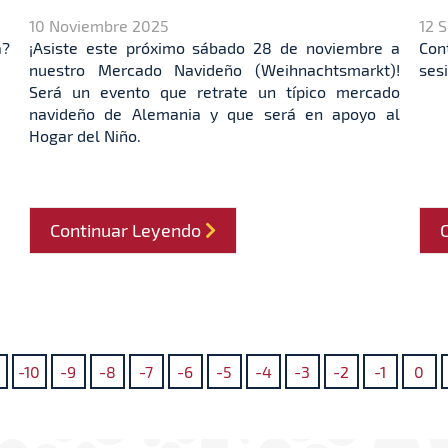
10 Noviembre 2025
12 
a?
¡Asiste este próximo sábado 28 de noviembre a
Con
nuestro Mercado Navideño (Weihnachtsmarkt)!
ses
Será un evento que retrate un típico mercado
navideño de Alemania y que será en apoyo al
Hogar del Niño.
Continuar Leyendo
-10
-9
-8
-7
-6
-5
-4
-3
-2
-1
0